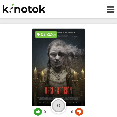
FHD (1080p)
0
0
0