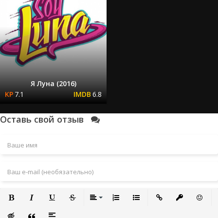
Я Луна (2016)
7.1
6.8
Оставь свой отзыв
Полужирный
Курсив
Подчеркнутый
Зачеркнутый
Выравнивание
Нумерованный список
Маркированный список
Вставить ссылку
Вставить за
Встави