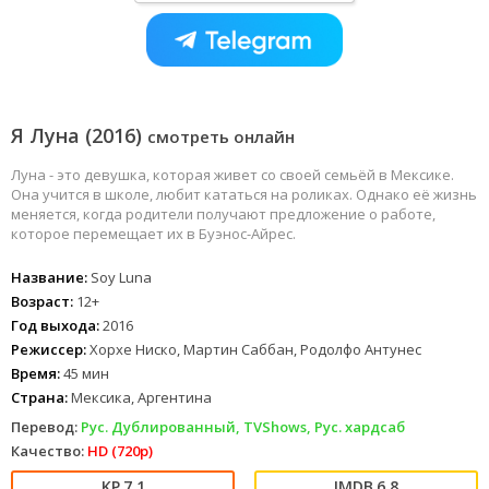
Я Луна (2016)
смотреть онлайн
Луна - это девушка, которая живет со своей семьёй в Мексике.
Она учится в школе, любит кататься на роликах. Однако её жизнь
меняется, когда родители получают предложение о работе,
которое перемещает их в Буэнос-Айрес.
Название:
Soy Luna
Возраст:
12+
Год выхода:
2016
Режиссер:
Хорхе Ниско, Мартин Саббан, Родолфо Антунес
Время:
45 мин
Страна:
Мексика, Аргентина
Перевод:
Рус. Дублированный, TVShows, Рус. хардсаб
Качество:
HD (720p)
7.1
6.8