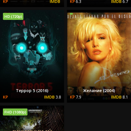
6.3
6.7
HD (720p)
Террор 5 (2016)
Желание (2004)
3.8
7.9
8.1
FHD (1080p)