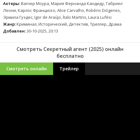
Актеры:
Вагнер Моура, Мария Фернанда Кандиду, Габриел
Леони, Карлос Франциско, Alice Carvalho, Robério Diógenes,
Эрмила Гуэдес, Igor de Araújo, Ítalo Martins, Laura Lufési
Жанр:
Криминал, Исторический, Детектив, Триллер, Драма
Добавлен:
30-10-2025, 20:13
Смотреть Секретный агент (2025) онлайн
бесплатно
Смотреть онлайн
Трейлер