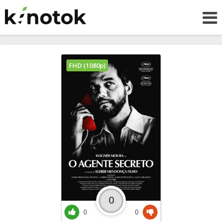
FHD (1080p)
0
0
0