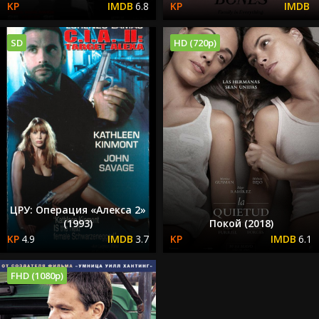
6.8
SD
HD (720p)
ЦРУ: Операция «Алекса 2»
(1993)
Покой (2018)
4.9
3.7
6.1
FHD (1080p)