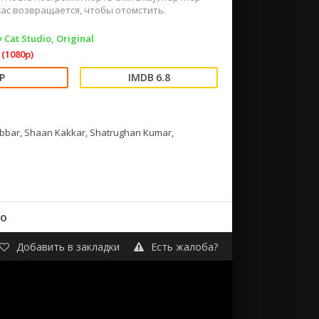
жас возвращается, чтобы отомстить.
 Cat Studio, Original
(1080p)
6.8
bbar, Shaan Kakkar, Shatrughan Kumar,
но
Добавить в закладки
Есть жалоба?