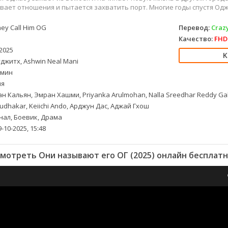
вает отношения и пытается захватить порт. Многие годы спустя Од
ey Call Him OG
Перевод:
Crazy
Качество:
FHD 
2025
джитх, Ashwin Neal Mani
 мин
ия
н Кальян, Эмран Хашми, Priyanka Arulmohan, Nalla Sreedhar Reddy Ga
udhakar, Keiichi Ando, Арджун Дас, Аджай Гхош
ал, Боевик, Драма
-10-2025, 15:48
мотреть Они называют его ОГ (2025) онлайн бесплат