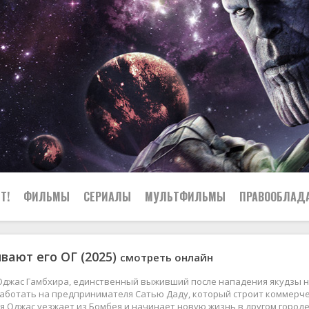
Т!
ФИЛЬМЫ
СЕРИАЛЫ
МУЛЬТФИЛЬМЫ
ПРАВООБЛАД
вают его ОГ (2025)
смотреть онлайн
 Оджас Гамбхира, единственный выживший после нападения якудзы н
аботать на предпринимателя Сатью Даду, который строит коммерчес
 Оджас уезжает из Бомбея и начинает новую жизнь в другом городе