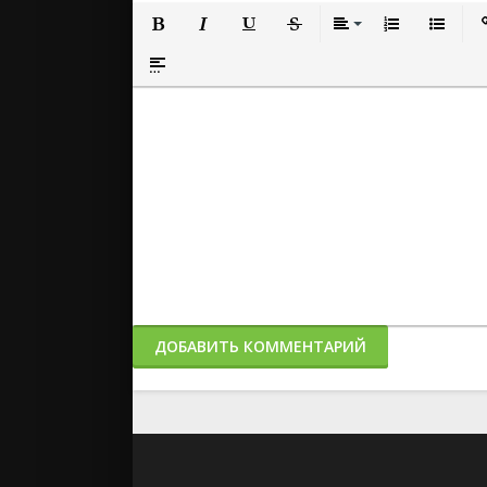
Полужирный
Курсив
Подчеркнутый
Зачеркнутый
Выравнивание
Нумерованный
Маркиро
Вс
Вставка спойлера
ДОБАВИТЬ КОММЕНТАРИЙ