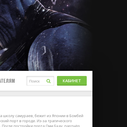
АТЕЛЯМ
КАБИНЕТ
а школу самураев, бежит из Японии в Бомбей
кий порт в городе. Из-за трагического
. После постройки порта Оми Бхау, партнёр