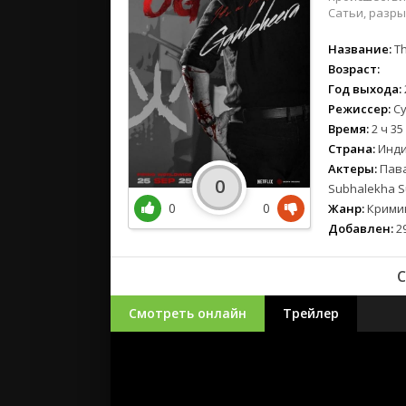
Сатьи, разры
Название:
Th
Возраст:
Год выхода:
Режиссер:
Су
Время:
2 ч 35
Страна:
Инд
Актеры:
Пава
0
Subhalekha S
0
0
Жанр:
Кримин
Добавлен:
29
С
Смотреть онлайн
Трейлер