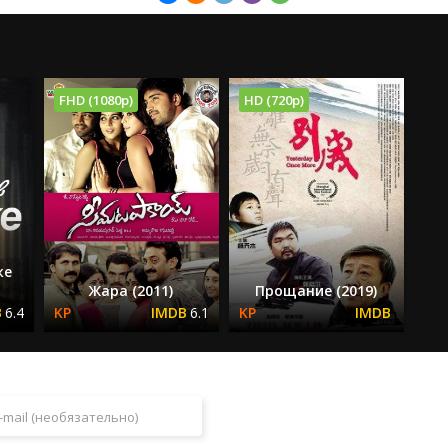
FHD (1080p)
HD (720p)
же
Жара (2011)
Прощание (2019)
6.4
6.1