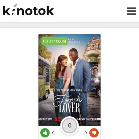
FHD (1080p)
0
0
0