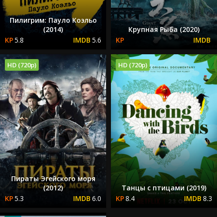
Пилигрим: Пауло Коэльо
(2014)
Крупная Рыба (2020)
5.8
5.6
HD (720p)
HD (720p)
Пираты Эгейского моря
(2012)
Танцы с птицами (2019)
5.3
6.0
8.4
8.3