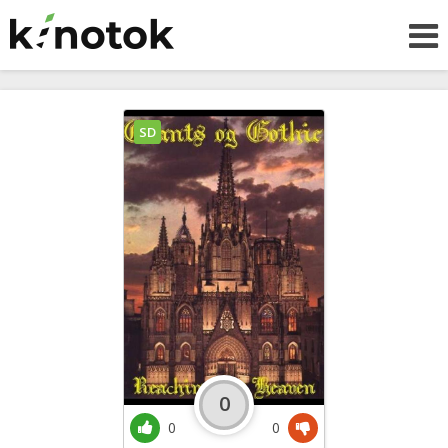
SD
0
0
0