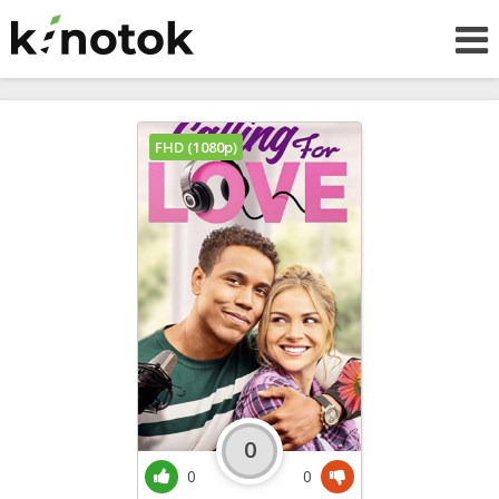
FHD (1080p)
0
0
0