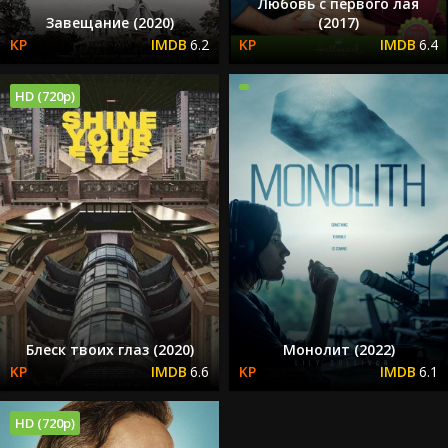
Любовь с первого лая
Завещание (2020)
(2017)
6.2
6.4
HD (720p)
Блеск твоих глаз (2020)
Монолит (2022)
6.6
6.1
HD (720p)