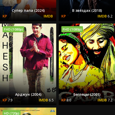
Супер папа (2024)
В звёздах (2018)
6.2
FHD (1080p)
FHD (1080p)
Арджун (2004)
Беглецы (2001)
7.9
6.5
8.0
7.2
HD (720p)