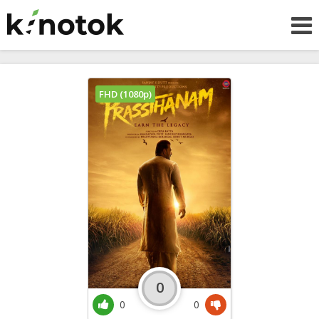
FHD (1080p)
0
0
0