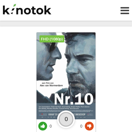
FHD (1080p)
0
0
0