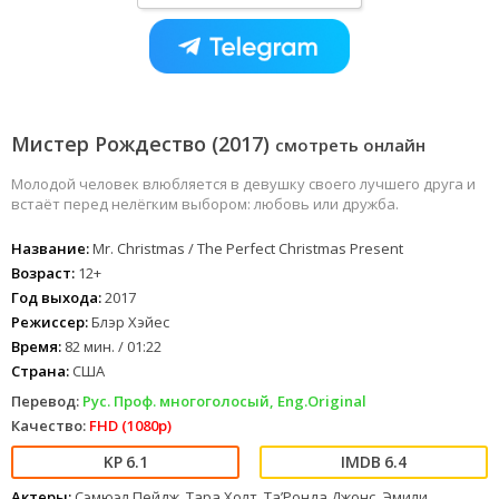
Мистер Рождество (2017)
смотреть онлайн
Молодой человек влюбляется в девушку своего лучшего друга и
встаёт перед нелёгким выбором: любовь или дружба.
Название:
Mr. Christmas / The Perfect Christmas Present
Возраст:
12+
Год выхода:
2017
Режиссер:
Блэр Хэйес
Время:
82 мин. / 01:22
Страна:
США
Перевод:
Рус. Проф. многоголосый, Eng.Original
Качество:
FHD (1080p)
6.1
6.4
Актеры:
Сэмюэл Пейдж, Тара Холт, Та’Ронда Джонс, Эмили