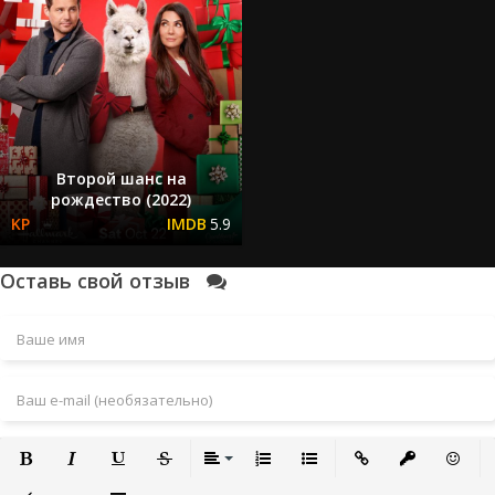
Второй шанс на
рождество (2022)
5.9
Оставь свой отзыв
Полужирный
Курсив
Подчеркнутый
Зачеркнутый
Выравнивание
Нумерованный список
Маркированный список
Вставить ссылку
Вставить за
Встави