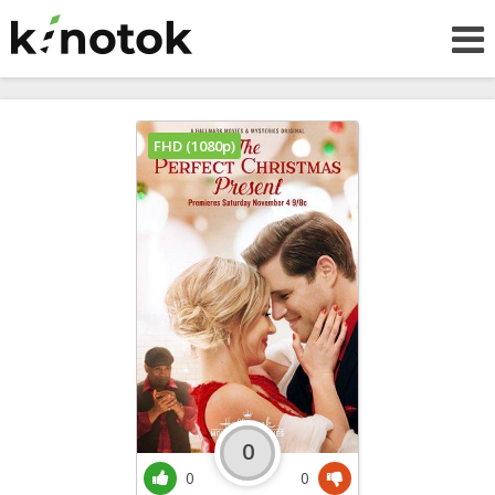
FHD (1080p)
0
0
0