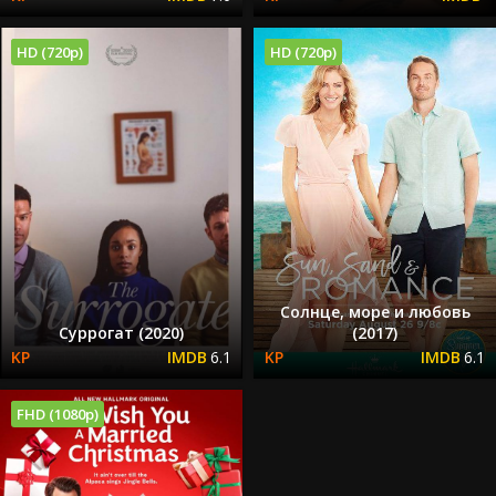
HD (720p)
HD (720p)
Солнце, море и любовь
Cуррогат (2020)
(2017)
6.1
6.1
FHD (1080p)