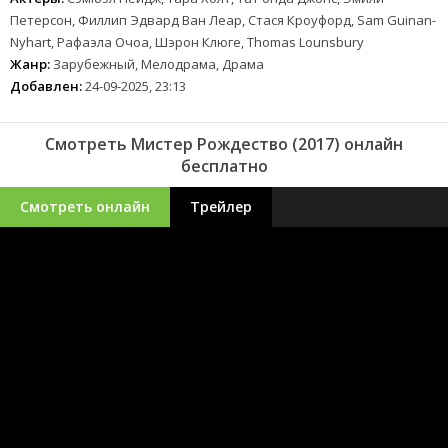
Петерсон, Филлип Эдвард Ван Леар, Стася Кроуфорд, Sam Guinan-
Nyhart, Рафаэла Очоа, Шэрон Клюге, Thomas Lounsbury
Жанр:
Зарубежный, Мелодрама, Драма
Добавлен:
24-09-2025, 23:13
Смотреть Мистер Рождество (2017) онлайн
бесплатно
Смотреть онлайн
Трейлер