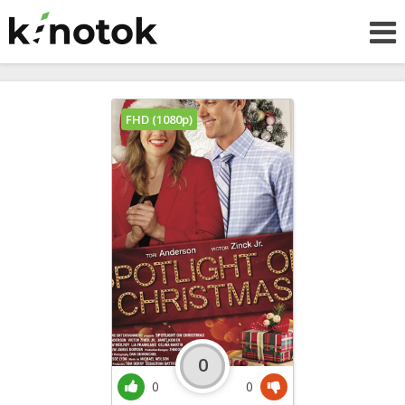
FHD (1080p)
0
0
0