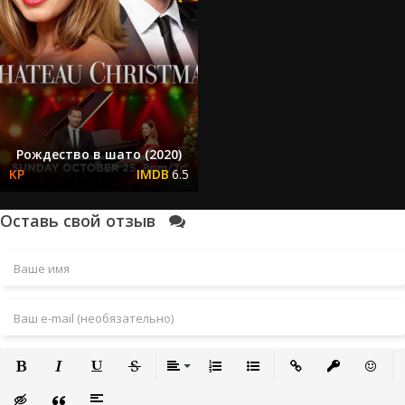
Рождество в шато (2020)
6.5
Оставь свой отзыв
Полужирный
Курсив
Подчеркнутый
Зачеркнутый
Выравнивание
Нумерованный список
Маркированный список
Вставить ссылку
Вставить за
Встави