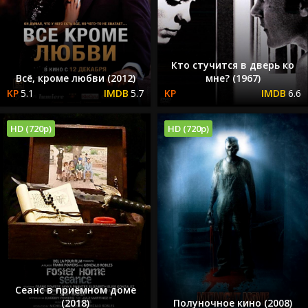
Кто стучится в дверь ко
Всё, кроме любви (2012)
мне? (1967)
5.1
5.7
6.6
HD (720p)
HD (720p)
Сеанс в приёмном доме
(2018)
Полуночное кино (2008)