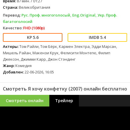
сняться самая знаменитая в мире порнозвезда, неоднократная
Время:
87 мин. / 01:27
обладательница престижнейшей награды «Золотой Фаллос»,
Страна:
Великобритания
американка Кэнди Файвуэйс, объявившая недавно, что
Перевод:
Рус. Проф. многоголосый, Eng.Original, Укр. Проф.
покидает кино «для взрослых». По счастливой случайности Кэнди
оказывается в Лондоне, и застенчивому Бэгги чудом удается
багатоголосий
уговорить звезду на съёмки в картине. Наконец, съёмки
Качество:
FHD (1080p)
«высоколобого» порнофильма начинаются…
5.6
5.4
Актеры:
Том Райли, Том Бёрк, Кармен Электра, Эдди Марсан,
Мишель Райан, Макензи Крук, Фелисити Монтегю, Филип
Джексон, Джимми Карр, Джон Стэндинг
Жанр:
Комедия
Добавлен:
22-06-2026, 16:05
Смотреть Я хочу конфетку (2007) онлайн бесплатно
Смотреть онлайн
Трейлер