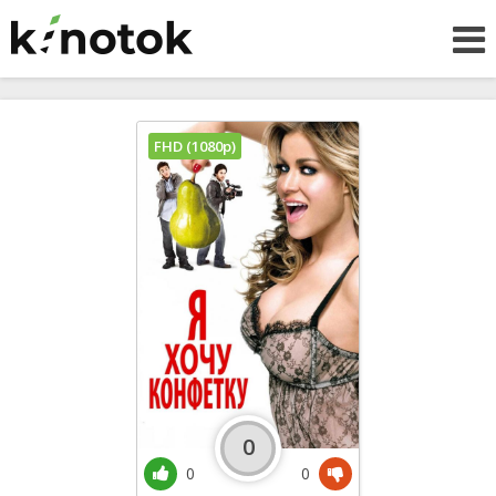
FHD (1080p)
0
0
0