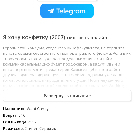
Я хочу конфетку (2007)
смотреть онлайн
Героям этой комедии, студентам кинофакультета, не терпится
начать съёмки собственного полнометражного фильма. Роли в их
творческом тандеме уже распределены: обаятельный и
коммуникабельный Джо будет продюсером, а задумчивый и
интровертный Бэгги – режиссёром.Замысел дебютной работы
друзей – душераздирающей, эстетской мелодрамы, уже давно
готов, осталось лишь «продать» его студии. После неудачного
визита в офис знаменитой лондонской кинокомпании Working
Title, друзья решают заглянуть в маленькую продюсерскую
Развернуть описание
фирму, директор которой не только соглашается их выслушать,
но и предлагает контракт на картину. Однако, удивлению друзей
не было предела, когда они осознают, что компания занимается
Название:
I Want Candy
съёмкой порнографических фильмов. Впрочем, контракт есть
Возраст:
16+
контракт: теперь у друзей есть реальный шанс «запуститься» с
Год выхода:
2007
собственной лентой. Правда в уговоре есть непреложное
Режиссер:
Стивен Серджик
условие - в главной роли их фильма обязательно должна будет