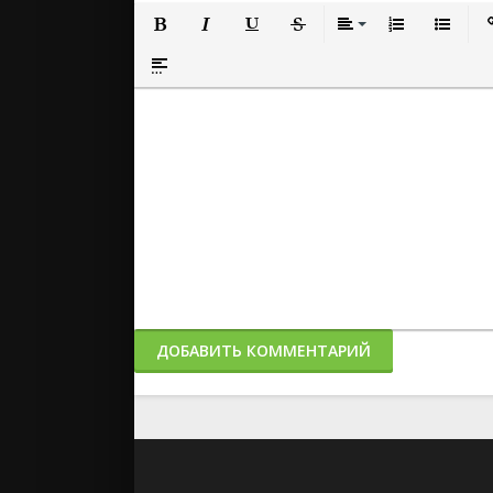
Полужирный
Курсив
Подчеркнутый
Зачеркнутый
Выравнивание
Нумерованный
Маркиро
Вс
Вставка спойлера
ДОБАВИТЬ КОММЕНТАРИЙ