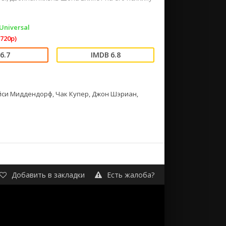
Universal
720p)
6.7
6.8
йси Миддендорф, Чак Купер, Джон Шэриан,
Добавить в закладки
Есть жалоба?