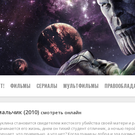
Т!
ФИЛЬМЫ
СЕРИАЛЫ
МУЛЬТФИЛЬМЫ
ПРАВООБЛАД
альчик (2010)
смотреть онлайн
уклина становится свидетелем жестокого убийства своей матери и 
начинается его жизнь, днем он тихий студент отличник, а ночью геро
 решает, что правильно, а что нет? Когда границы добра и зла разм