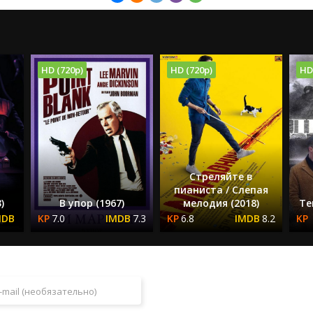
HD (720p)
HD (720p)
HD
Стреляйте в
пианиста / Слепая
)
В упор (1967)
мелодия (2018)
Те
7.0
7.3
6.8
8.2