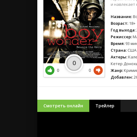
и навлекает 
Название:
Bo
Возраст:
18+
Год выхода:
Режиссер:
Ма
Время:
93 мин
Страна:
США
Актеры:
Кале
0
Кетер Донохь
0
0
Жанр:
Кримин
Добавлен:
26
Смотреть онлайн
Трейлер