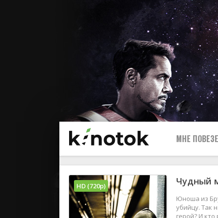
МНЕ ПОВЕЗЕ
Чудный м
HD (720p)
Юноша из Бр
убийцу. Так 
герой? И кто