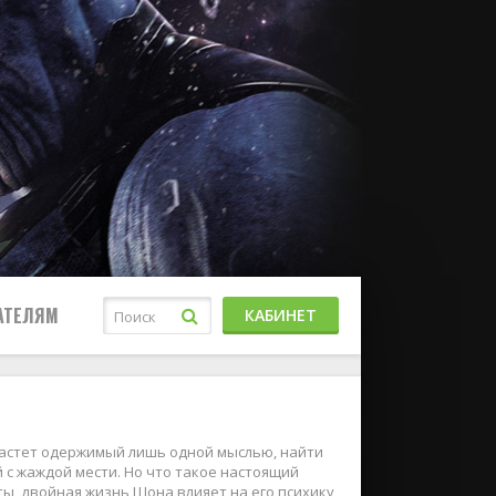
АТЕЛЯМ
КАБИНЕТ
растет одержимый лишь одной мыслью, найти
й с жаждой мести. Но что такое настоящий
ыты, двойная жизнь Шона влияет на его психику