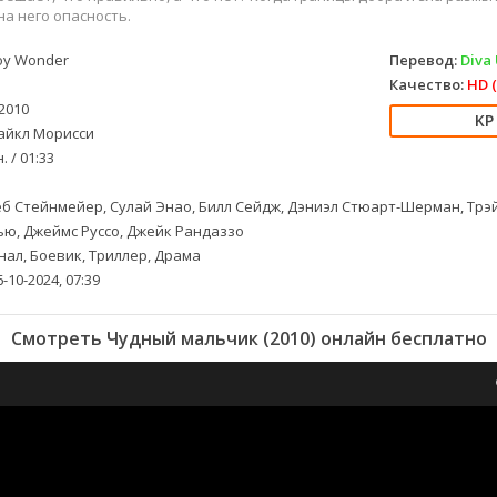
на него опасность.
y Wonder
Перевод:
Diva 
Качество:
HD (
2010
йкл Морисси
. / 01:33
б Стейнмейер, Сулай Энао, Билл Сейдж, Дэниэл Стюарт-Шерман, Трэ
ю, Джеймс Руссо, Джейк Рандаззо
ал, Боевик, Триллер, Драма
-10-2024, 07:39
Смотреть Чудный мальчик (2010) онлайн бесплатно