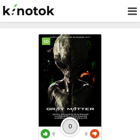
SD
0
0
0