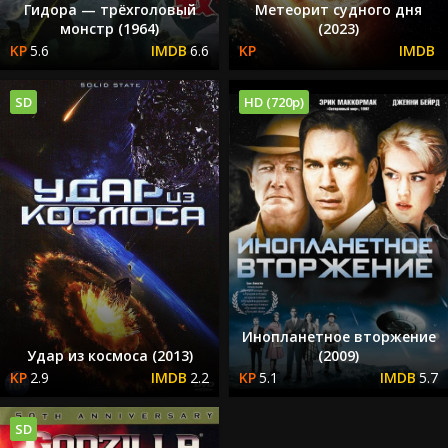
Гидора — трёхголовый
Метеорит судного дня
монстр (1964)
(2023)
5.6
6.6
SD
HD (720p)
Инопланетное вторжение
Удар из космоса (2013)
(2009)
2.9
2.2
5.1
5.7
SD