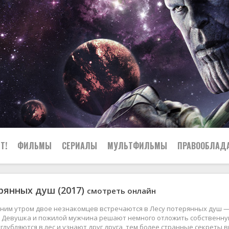
Т!
ФИЛЬМЫ
СЕРИАЛЫ
МУЛЬТФИЛЬМЫ
ПРАВООБЛАД
рянных душ (2017)
смотреть онлайн
ним утром двое незнакомцев встречаются в Лесу потерянных душ — 
. Девушка и пожилой мужчина решают немного отложить собственную
глубляются в лес и узнают друг друга, тем более странные секреты 