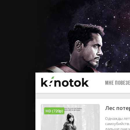
МНЕ ПОВЕЗЕ
Лес поте
HD (720p)
Однажды лет
самоубийств
дальше они у