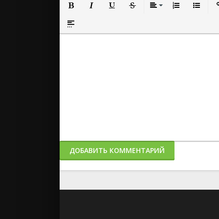
Полужирный
Курсив
Подчеркнутый
Зачеркнутый
Выравнивание
Нумерованный
Маркиро
Вс
Вставка спойлера
ДОБАВИТЬ КОММЕНТАРИЙ