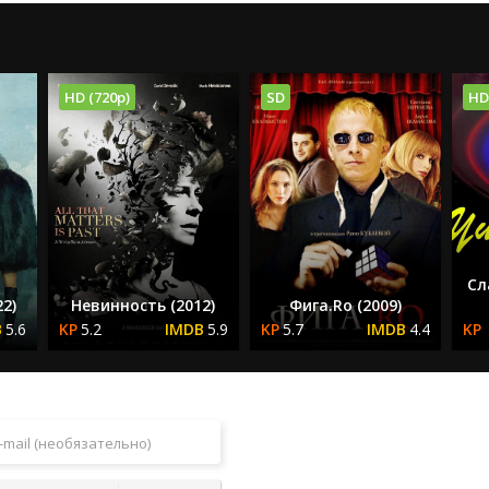
HD (720p)
SD
HD
Сл
2)
Невинность (2012)
Фига.Rо (2009)
5.6
5.2
5.9
5.7
4.4