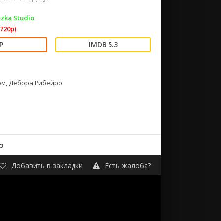
zka Studio
720p)
5.3
ком, Дебора Рибейро
о
Добавить в закладки
Есть жалоба?