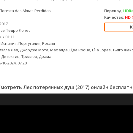
Floresta das Almas Perdidas
Перевод:
HDRe
Качество:
HD (
2017
се Педро Лопес
. / 01:11
 Испания, Португалия, Россия
элла Лав, Джордже Мота, Мафалда, Lígia Roque, Lília Lopes, Тьяго Жа
 Детектив, Триллер, Драма
-10-2024, 07:20
Смотреть Лес потерянных душ (2017) онлайн бесплатн