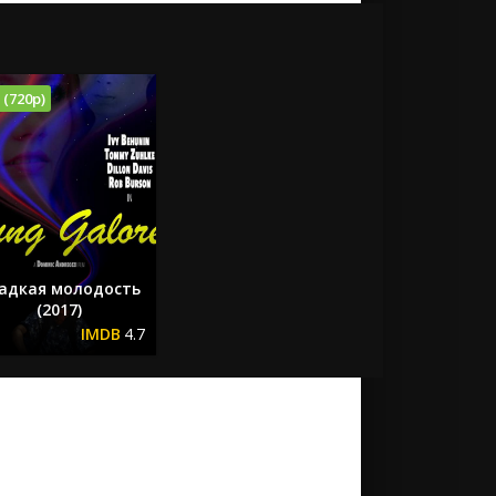
 (720p)
адкая молодость
(2017)
4.7