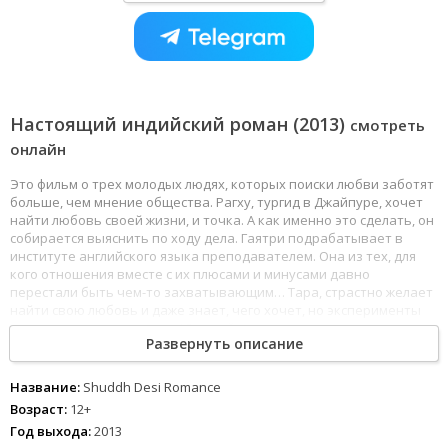
Настоящий индийский роман (2013)
смотреть
онлайн
Это фильм о трех молодых людях, которых поиски любви заботят
больше, чем мнение общества. Рагху, тургид в Джайпуре, хочет
найти любовь своей жизни, и точка. А как именно это сделать, он
собирается выяснить по ходу дела. Гаятри подрабатывает в
институте английского языка преподавателем. Она из тех, для
кого отношения вместе с их плюсами и минусами давно
перестали быть чем-то захватывающим… Тара, страстно желает
найти свою любовь и даже знает, чего хочет, но эксперименты
еще никому не навредили! В какой-то момент жизнь сталкивает
Развернуть описание
этих троих, и тогда их убеждения и любовь проходят проверку на
прочность. Все мы хотим этого: взаимного притяжения, любви,
долгих и серьезных отношений. Однако мы не всегда узнаем их,
Название:
Shuddh Desi Romance
когда они приходят. «Настоящий индийский роман» -
Возраст:
12+
романтическая комедия, которая расскажет все, как оно есть, и
Год выхода:
2013
каким не является. Это правдивая история о том, какой