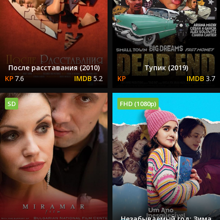
После расставания (2010)
Тупик (2019)
7.6
5.2
3.7
SD
FHD (1080p)
Незабываемый год: Зима