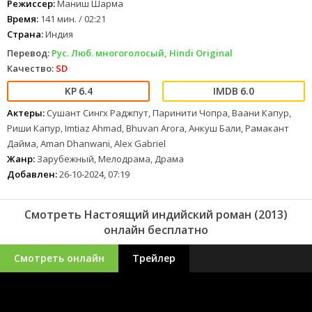
Режиссер:
Маниш Шарма
поразительно глубокой может быть пропасть, разделяющая
любовь, влечение и обязательства.
Время:
141 мин. / 02:21
Страна:
Индия
Перевод:
Рус. Люб. многоголосый, Hindi Original
Качество:
SD
6.4
6.0
Актеры:
Сушант Сингх Раджпут, Паринити Чопра, Ваани Капур,
Риши Капур, Imtiaz Ahmad, Bhuvan Arora, Анкуш Бали, Рамакант
Дайма, Aman Dhanwani, Alex Gabriel
Жанр:
Зарубежный, Мелодрама, Драма
Добавлен:
26-10-2024, 07:19
Смотреть Настоящий индийский роман (2013)
онлайн бесплатно
Смотреть онлайн
Трейлер