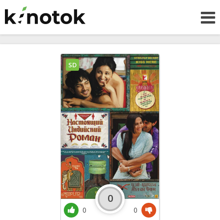
SD
0
0
0