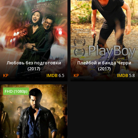
Любовь без подготовки
Плейбой и банда Черри
(2017)
(2017)
6.5
5.8
FHD (1080p)