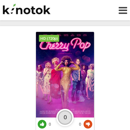
HD (720p)
0
0
0