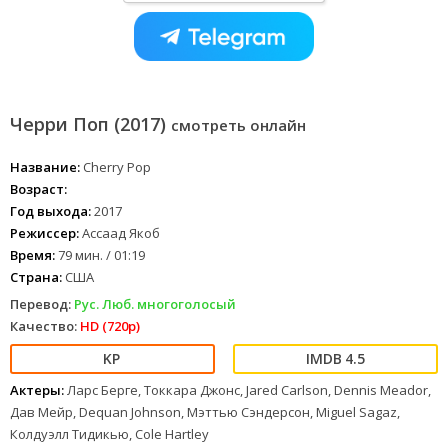
Черри Поп (2017)
смотреть онлайн
Название:
Cherry Pop
Возраст:
Год выхода:
2017
Режиссер:
Ассаад Якоб
Время:
79 мин. / 01:19
Страна:
США
Перевод:
Рус. Люб. многоголосый
Качество:
HD (720p)
4.5
Актеры:
Ларс Берге, Токкара Джонс, Jared Carlson, Dennis Meador,
Дав Мейр, Dequan Johnson, Мэттью Сэндерсон, Miguel Sagaz,
Колдуэлл Тидикью, Cole Hartley