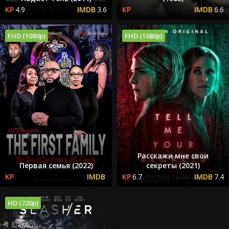
4.9
3.6
6.6
FHD (1080p)
FHD (1080p)
Расскажи мне свои
Первая семья (2022)
секреты (2021)
6.7
7.4
HD (720p)