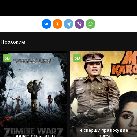
Похожие:
SD
SD
Я свершу правосудие
Падает тень (2011)
(1985)