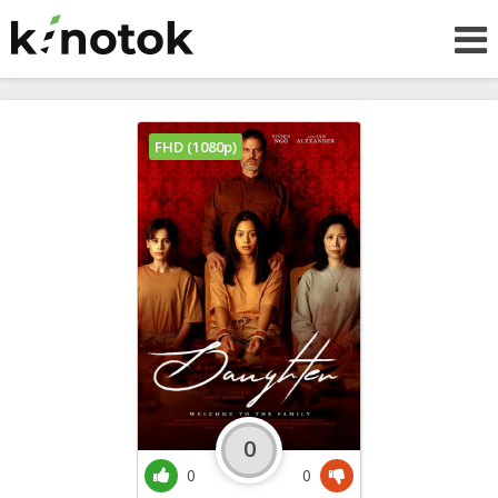
FHD (1080p)
0
0
0