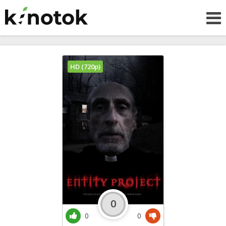
HD (720p)
0
0
0