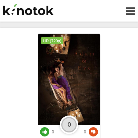
HD (720p)
0
0
0