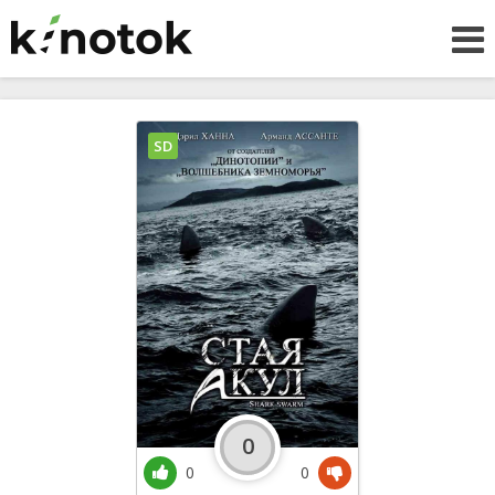
SD
0
0
0