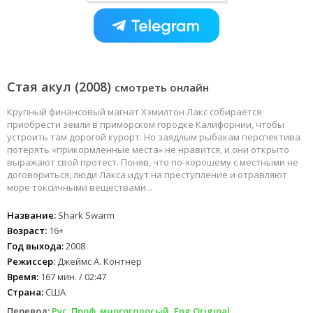
Стая акул (2008)
смотреть онлайн
Крупный финансовый магнат Хэмилтон Лакс собирается
приобрести земли в приморском городке Калифорнии, чтобы
устроить там дорогой курорт. Но заядлым рыбакам перспектива
потерять «прикормленные места» не нравится, и они открыто
выражают свой протест. Поняв, что по-хорошему с местными не
договориться, люди Лакса идут на преступление и отравляют
море токсичными веществами...
Название:
Shark Swarm
Возраст:
16+
Год выхода:
2008
Режиссер:
Джеймс А. Контнер
Время:
167 мин. / 02:47
Страна:
США
Перевод:
Рус. Проф. многоголосый, Eng.Original