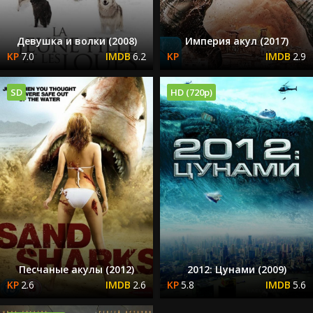
Девушка и волки (2008)
Империя акул (2017)
7.0
6.2
2.9
SD
HD (720p)
Песчаные акулы (2012)
2012: Цунами (2009)
2.6
2.6
5.8
5.6