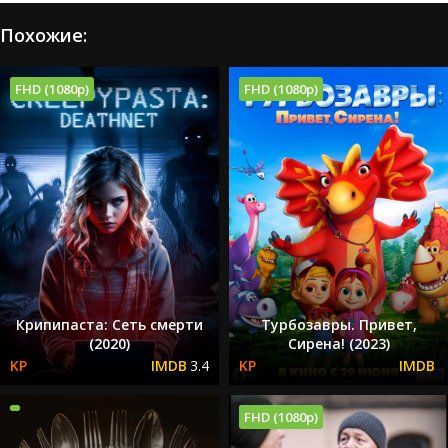
Похожие:
FHD (1080p)
FHD (1080p)
Крипипаста: Сеть смерти
Турбозавры. Привет,
(2020)
Сирена! (2023)
3.4
FHD (1080p)