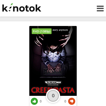
FHD (1080p)
0
0
0