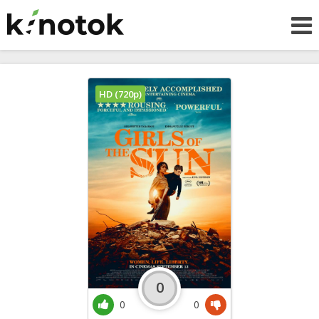
HD (720p)
0
0
0