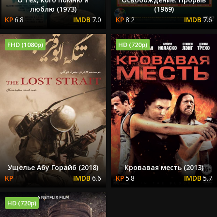
люблю (1973)
(1969)
6.8
7.0
8.2
7.6
FHD (1080p)
HD (720p)
Ущелье Абу Горайб (2018)
Кровавая месть (2013)
6.6
5.8
5.7
HD (720p)