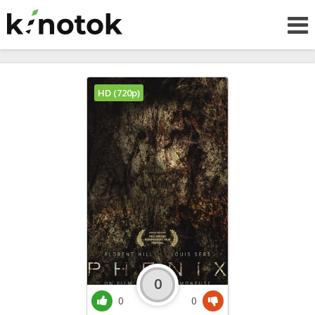
HD (720p)
0
0
0