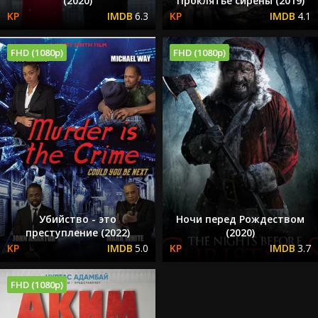
(2020)
Проклятье сирены (2019)
6.3
4.1
FHD (1080p)
FHD (1080p)
Убийство - это
Ночи перед Рождеством
преступление (2022)
(2020)
5.0
3.7
FHD (1080p)