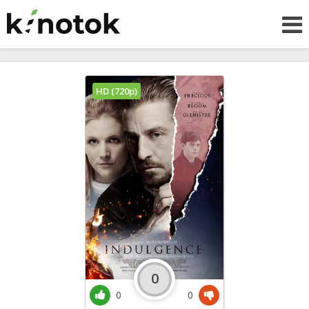
HD (720p)
0
0
0