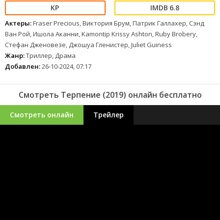
6.8
Актеры:
Fraser Precious, Виктория Брум, Патрик Галлахер, Сэнд
Ван Рой, Ишола Аканни, Kamontip Krissy Ashton, Ruby Brobery,
Стефан Дженовезе, Джошуа Гленистер, Juliet Guiness
Жанр:
Триллер, Драма
Добавлен:
26-10-2024, 07:17
Смотреть Терпение (2019) онлайн бесплатно
Смотреть онлайн
Трейлер