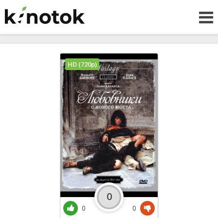
HD (720p)
0
0
0