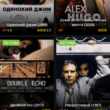
Алекс Юго - Несбыточная
Одинокий Джим (2005)
мечта (2020)
6.6
6.5
HD (720p)
HD (720p)
Двойное эхо (2017)
Неукротимый (1987)