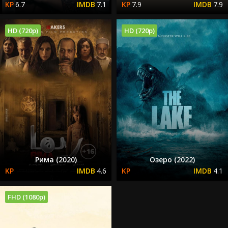
6.7
7.1
7.9
7.9
HD (720p)
HD (720p)
Рима (2020)
Озеро (2022)
4.6
4.1
FHD (1080p)