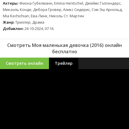
Актеры:
Фиона Губелманн, Emma Hentschel, Джеймс Гэллэндерс,
Микаэль Конде, Дебора Гровер, Аликс Сидерис, Сэм Эш Арнольд,
Mia Kechichian, Ева Линк, Николь Ст. Мартин
Жанр:
Триллер, Драма
Добавлен:
26-10-2024, 07:16
Смотреть Моя маленькая девочка (2016) онлайн
бесплатно
Смотреть онлайн
Трейлер