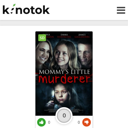
SD
0
0
0