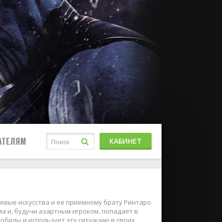
АТЕЛЯМ
КАБИНЕТ
оевые искусства и ее приемному брату Ринтаро
ома и, будучи азартным игроком, попадает в
 обиды и использует эту ситуацию в своих