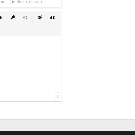
 список
ванный список
тавить ссылку
Вставить защищенную ссылку
Вставить смайлик
Вставка скрытого текста
Вставка цитаты
0