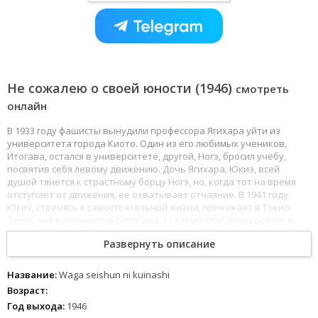
Не сожалею о своей юности (1946)
смотреть
онлайн
В 1933 году фашисты вынудили профессора Ягихара уйти из
университета города Киото. Один из его любимых учеников,
Итогава, остался в университете, другой, Ногэ, бросил учебу,
посвятив себя левому движению. Дочь Ягихара, Юкиэ, всей
душой тянется к страстному борцу Ногэ, но, когда тот на время
отступает от движения, ее охватывает отчаяние. В 1941 году
Юкиэ, стремясь к самостоятельной жизни, приезжает в Токио.
Здесь она встречается с Итогава, который стал прокурором, и
через него узнает, что Ногэ тоже находится в Токио. Юкиэ вновь
Развернуть описание
встречается с Ногэ, который участвует в подпольном
антивоенном движениии. Она поселяется вместе с ним, но
счастье их длится недолго.
Название:
Waga seishun ni kuinashi
Возраст:
Год выхода:
1946