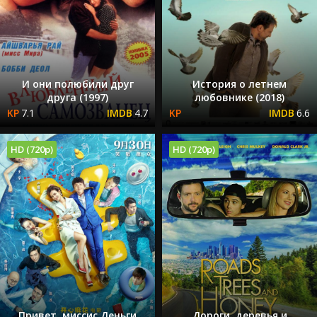
И они полюбили друг
История о летнем
друга (1997)
любовнике (2018)
7.1
4.7
6.6
HD (720p)
HD (720p)
Привет, миссис Деньги
Дороги, деревья и