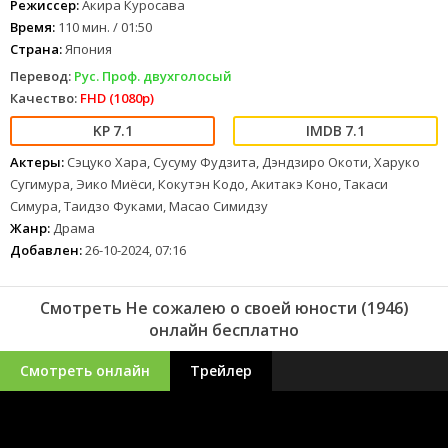
Режиссер:
Акира Куросава
Время:
110 мин. / 01:50
Страна:
Япония
Перевод:
Рус. Проф. двухголосый
Качество:
FHD (1080p)
7.1
7.1
Актеры:
Сэцуко Хара, Сусуму Фудзита, Дэндзиро Окоти, Харуко
Сугимура, Эико Миёси, Кокутэн Кодо, Акитакэ Коно, Такаси
Симура, Таидзо Фуками, Масао Симидзу
Жанр:
Драма
Добавлен:
26-10-2024, 07:16
Смотреть Не сожалею о своей юности (1946)
онлайн бесплатно
Смотреть онлайн
Трейлер