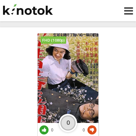
FHD (1080p)
0
0
0