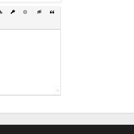
 список
ванный список
тавить ссылку
Вставить защищенную ссылку
Вставить смайлик
Вставка скрытого текста
Вставка цитаты
0