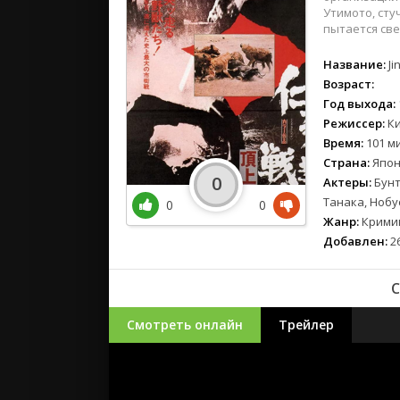
Утимото, сту
пытается све
Название:
Ji
Возраст:
Год выхода:
Режиссер:
Ки
Время:
101 ми
Страна:
Япон
0
Актеры:
Бунт
Танака, Нобу
0
0
Жанр:
Кримин
Добавлен:
26
С
Смотреть онлайн
Трейлер