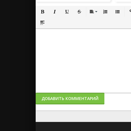
Полужирный
Курсив
Подчеркнутый
Зачеркнутый
Выравнивание
Нумерованный
Маркиро
Вс
Вставка спойлера
ДОБАВИТЬ КОММЕНТАРИЙ