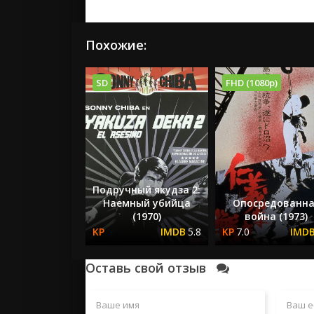
Похожие:
SD
FHD (1080p)
Подручный якудза 2:
Наемный убийца
Опосредованна
(1970)
война (1973)
5.8
7.0
Оставь свой отзыв