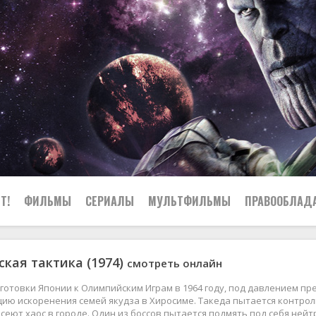
Т!
ФИЛЬМЫ
СЕРИАЛЫ
МУЛЬТФИЛЬМЫ
ПРАВООБЛАД
кая тактика (1974)
смотреть онлайн
готовки Японии к Олимпийским Играм в 1964 году, под давлением пр
ию искоренения семей якудза в Хиросиме. Такеда пытается контро
сеют хаос в городе. Один из боссов пытается подмять под себя ней