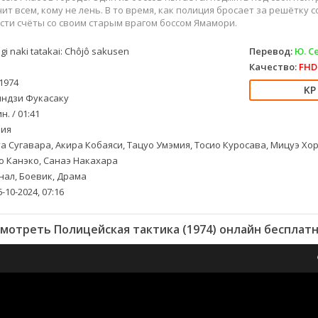
чит всем, кому не лень. В то время, как полиция бросает за решётку 
сти счёты со своим старым врагом боссом Ямамори.
ngi naki tatakai: Chôjô sakusen
Перевод:
Ю. С
Качество:
FHD 
1974
ндзи Фукасаку
н. / 01:41
ия
а Сугавара, Акира Кобаяси, Тацуо Умэмия, Тосио Куросава, Мицуэ Хо
о Канэко, Санаэ Накахара
ал, Боевик, Драма
-10-2024, 07:16
мотреть Полицейская тактика (1974) онлайн бесплат