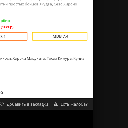
сотни простых бойцов якудза, Сёзо Хироно
ербин
(1080p)
7.1
7.4
рикоси, Хироки Мацуката, Тосиэ Кимура, Куниэ
но
Добавить в закладки
Есть жалоба?