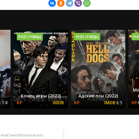
FHD (1080p)
FHD (1080p)
FH
я
Мо
Конец игры (2022)
Адские псы (2022)
7.4
6.5