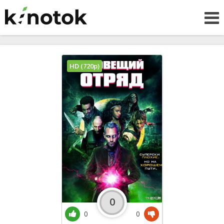
HD (720p)
0
0
0