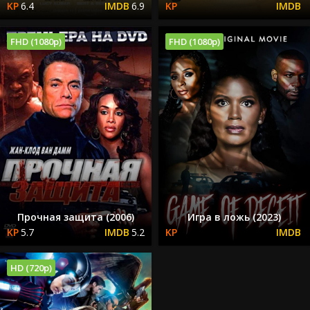
6.4
6.9
FHD (1080p)
FHD (1080p)
Прочная защита (2006)
Игра в ложь (2023)
5.7
5.2
HD (720p)