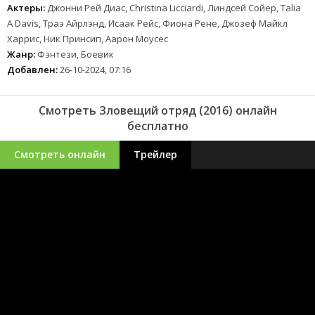
Актеры:
Джонни Рей Диас, Christina Licciardi, Линдсей Сойер, Talia
A Davis, Траэ Айрлэнд, Исаак Рейс, Фиона Рене, Джозеф Майкл
Харрис, Ник Принсип, Аарон Моусес
Жанр:
Фэнтези, Боевик
Добавлен:
26-10-2024, 07:16
Смотреть Зловещий отряд (2016) онлайн
бесплатно
Смотреть онлайн
Трейлер