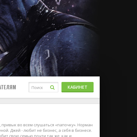
АТЕЛЯМ
КАБИНЕТ
а, привык во всем слушаться «папочку». Норман
еной. Джей - любит не бизнес, а себя в бизнесе.
юбит свою семью почти так же, как и