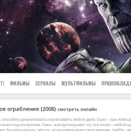
Т!
ФИЛЬМЫ
СЕРИАЛЫ
МУЛЬТФИЛЬМЫ
ПРАВООБЛАД
е ограбление (2008)
смотреть онлайн
р, способен организовать и возглавить любое дело. Сьют - сын Алекс
и всех под контролем. Лаки - всегда получает то, что хочет - любой ц
ает бездельничать. Мэтти - всем навязывает свое мнение. Чабби - л