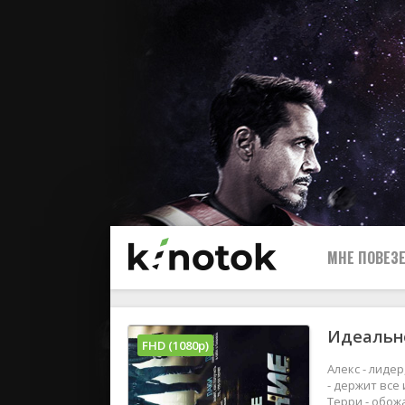
МНЕ ПОВЕЗЕ
Идеально
FHD (1080p)
Алекс - лиде
- держит все 
Терри - обож