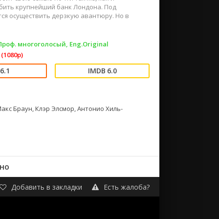
абить крупнейший банк Лондона. Под
ся осуществить дерзкую авантюру. Но в
 Проф. многоголосый, Eng.Original
(1080p)
6.1
6.0
Макс Браун, Клэр Элсмор, Антонио Хиль-
тно
Добавить в закладки
Есть жалоба?