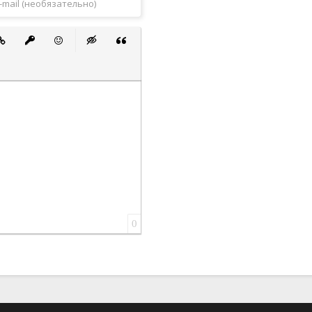
 список
ванный список
тавить ссылку
Вставить защищенную ссылку
Вставить смайлик
Вставка скрытого текста
Вставка цитаты
0