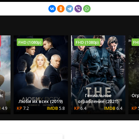
FHD (1080p)
FHD (1080p)
FH
ис
Гениальное
Ог
Люби их всех (2019)
ограбление (2021)
4.9
7.2
5.8
6.4
6.4