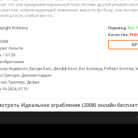
тая, что они придумали идеальный план, восемь друзей решили огр
суматохи, сопровождающей чемпионат мира по футболу, они пытают
всегда есть слабые места...
ylight Robbery
Перевод:
Рус.
Качество:
FHD 
2008
рис Леонти
. / 01:39
кобритания
ьер Андерсон, Броди Басс, Джофф Белл, Вэс Блэквуд, Роберт Болтер, 
о Грегори, Джонни Харрис
ал, Триллер, Драма
-10-2024, 07:15
отреть Идеальное ограбление (2008) онлайн беспла