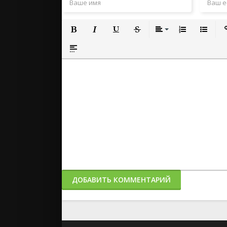
Полужирный
Курсив
Подчеркнутый
Зачеркнутый
Выравнивание
Нумерованный
Маркиро
Вс
Вставка спойлера
ДОБАВИТЬ КОММЕНТАРИЙ