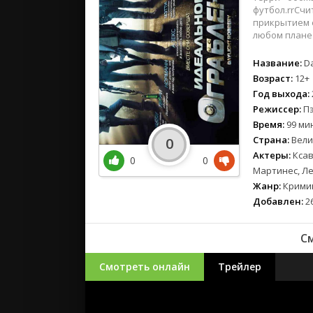
футбол.rrСчи
прикрытием 
любом плане 
Название:
Da
Возраст:
12+
Год выхода:
Режиссер:
Пэ
Время:
99 мин
Страна:
Вели
0
Актеры:
Ксав
0
0
Мартинес, Ле
Жанр:
Кримин
Добавлен:
26
См
Смотреть онлайн
Трейлер