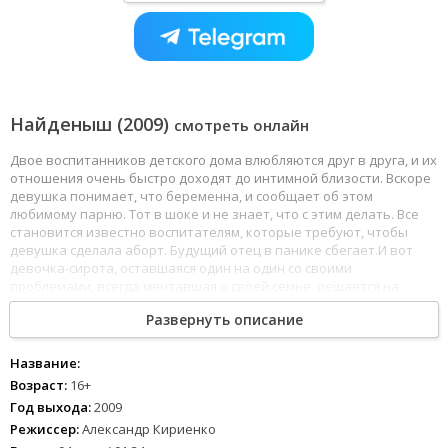
Найденыш (2009)
смотреть онлайн
Двое воспитанников детского дома влюбляются друг в друга, и их
отношения очень быстро доходят до интимной близости. Вскоре
девушка понимает, что беременна, и сообщает об этом
любимому парню. Тот в шоке и не знает, что с этим делать. Все
становится известно воспитателям, которые требуют, чтобы
девушка сделала аборт. Будущий отец в панике сбегает.И вот
девочка-сирота, оставшаяся один на один со своими
проблемами, всегда мечтавшая о своей семье, решается на
очень смелый шаг - родить ребенка и посвятить ему жизнь,
Развернуть описание
отдать всю любовь.После рождения мальчика жизнь молодой
мамы становится настолько трудной, что она не видит иного
выхода, кроме как подбросить сына богатым людям. Она
Название:
надеется на то, что они не смогут отказаться от малыша, потому
Возраст:
16+
что бездетны. Может быть, это единственный шанс для
Год выхода:
2009
подкидыша обрести настоящую семью - пусть не родную, но
Режиссер:
Александр Кириенко
любящую.