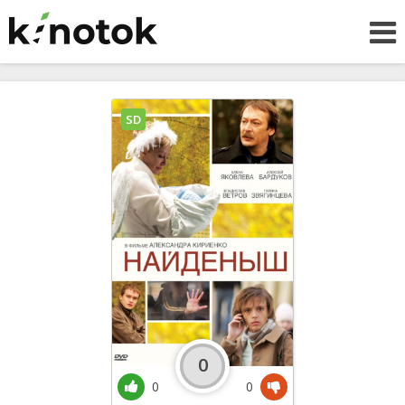
SD
0
0
0