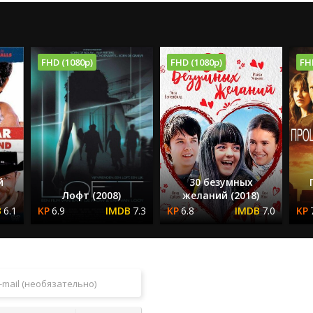
FHD (1080p)
FHD (1080p)
FH
й
30 безумных
Лофт (2008)
желаний (2018)
6.1
6.9
7.3
6.8
7.0