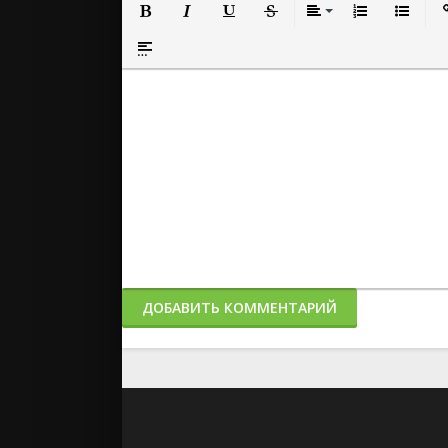
Полужирный
Курсив
Подчеркнутый
Зачеркнутый
Выравнивание
Нумерованный
Маркиро
Вс
Вставка спойлера
ДОБАВИТЬ КОММЕНТАРИЙ