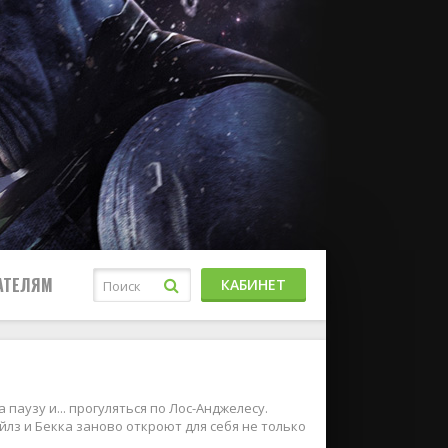
АТЕЛЯМ
КАБИНЕТ
паузу и... прогуляться по Лос-Анджелесу.
йлз и Бекка заново откроют для себя не только