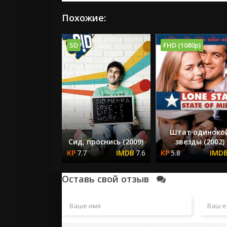
Похожие:
SD
FHD (1080p)
Штат одиноко
Сид, проснись (2009)
звезды (2002)
7.7
7.6
5.8
Оставь свой отзыв