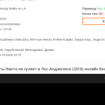
body Walks in L.A.
Перевод:
Рус.
Качество:
SD
2016
есси Шапиро
. / 01:33
 Шапиро, Ким Шоу, Мэттью Никло, Робин Карфо, Лаура Хаус, Энди Остр
s
я, Зарубежный, Мелодрама, Драма
-10-2024, 07:15
ть Никто не гуляет в Лос-Анджелесе (2016) онлайн бе