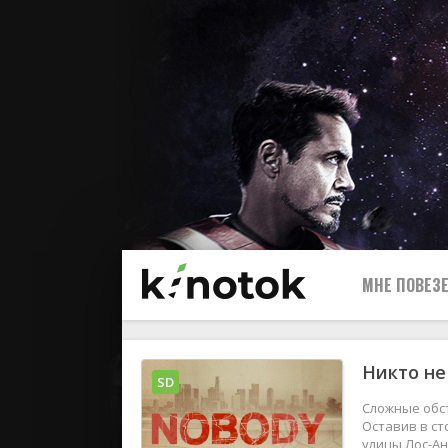
МНЕ ПОВЕЗЕ
Никто не
SD
Сложные обст
Оставив в ст
улицы Лос-Ан