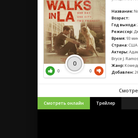
Название:
No
Возраст:
Год выхода:
Режиссер:
Дж
Время:
93 мин
Страна:
США
Актеры:
Адам
Bryce J. Ramo
0
Жанр:
Комеди
0
0
Добавлен:
26
Смотре
Смотреть онлайн
Трейлер