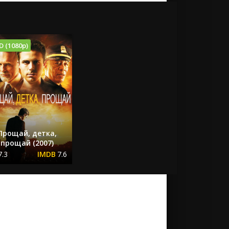
D (1080p)
Прощай, детка,
прощай (2007)
7.3
7.6