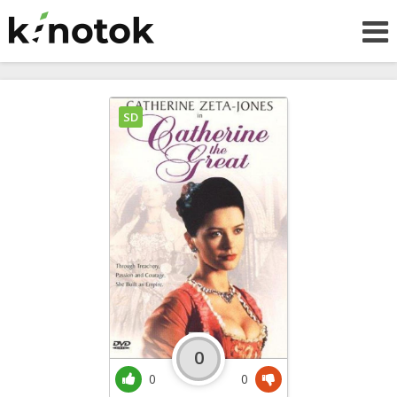
SD
0
0
0