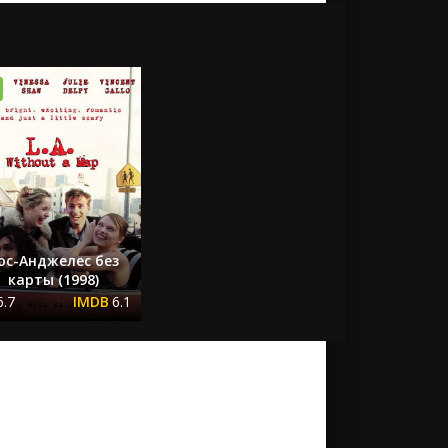
ос-Анджелес без
карты (1998)
6.7
6.1