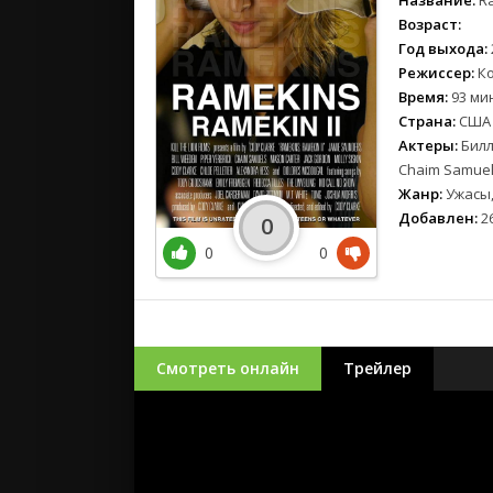
Название:
Ra
Возраст:
Год выхода:
Режиссер:
Ко
Время:
93 мин
Страна:
США
Актеры:
Билл 
Chaim Samuels
Жанр:
Ужасы,
Добавлен:
26
0
0
0
Смотреть онлайн
Трейлер