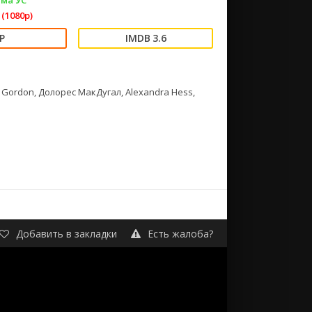
ма УС
(1080p)
3.6
ack Gordon, Долорес МакДугал, Alexandra Hess,
Добавить в закладки
Есть жалоба?