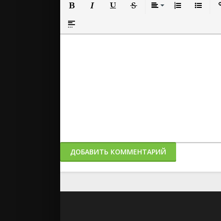
Полужирный
Курсив
Подчеркнутый
Зачеркнутый
Выравнивание
Нумерованный
Маркиро
Вс
Вставка спойлера
ДОБАВИТЬ КОММЕНТАРИЙ