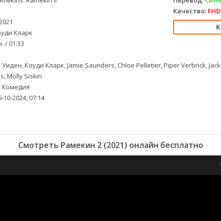
mekins: Ramekin II
Перевод:
Сине
Качество:
FHD 
2021
уди Кларк
. / 01:33
Уиден, Коуди Кларк, Jamie Saunders, Chloe Pelletier, Piper Verbrick, J
, Molly Siskin
 Комедия
-10-2024, 07:14
Смотреть Рамекин 2 (2021) онлайн бесплатно