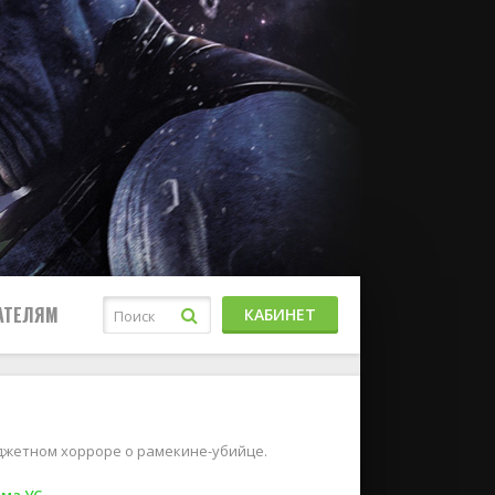
АТЕЛЯМ
КАБИНЕТ
джетном хорроре о рамекине-убийце.