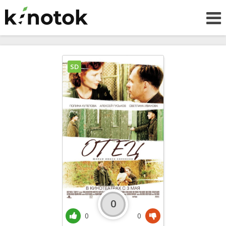
SD
0
0
0