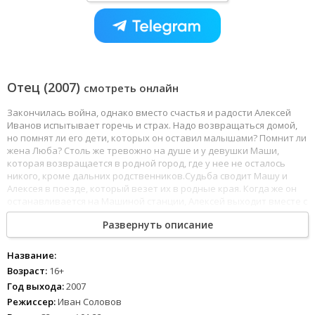
Отец (2007)
смотреть онлайн
Закончилась война, однако вместо счастья и радости Алексей
Иванов испытывает горечь и страх. Надо возвращаться домой,
но помнят ли его дети, которых он оставил малышами? Помнит ли
жена Люба? Столь же тревожно на душе и у девушки Маши,
которая возвращается в родной город, где у нее не осталось
никого, кроме дальних родственников.Судьба сводит Машу и
Алексея в поезде, который везет их в родные края. Когда же он
останавливается на Машиной станции, Алексей выходит вместе с
девушкой и остается у нее на пару дней... А затем, пообещав
Развернуть описание
Маше «помнить ее светлый образ», едет к своим. Дома же всё
вроде бы в порядке: жена и дети живы и здоровы...Алексей никак
не может вновь привыкнуть к мирной жизни. На войне, где
Название:
каждый день мог оказаться последним, всё было понятно, а
Возраст:
16+
здесь... Нужно пытаться понять жену и детей с их прошлыми и
Год выхода:
2007
новыми заботами. И Алексей учится жить заново - прощать и
Режиссер:
Иван Соловов
любить...