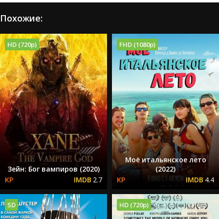
Похожие:
HD (720p)
FHD (1080p)
Моё итальянское лето
Зейн: Бог вампиров (2020)
(2022)
2.7
4.4
SD
HD (720p)