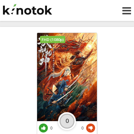
FHD (1080p)
0
0
0