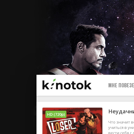
МНЕ ПОВЕЗЕ
Неудачни
HD (720p)
Что значит в
учиться в ун
вести себя с