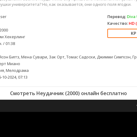
ушки университета? Но, как оказывается, они одного поля ягодки.
ser
Перевод:
Diva 
Качество:
HD (
2000
и Хекерлинг
. / 01:38
сон Биггз, Мена Сувари, Зак Орт, Томас Садоски, Джимми Симпсон, Гр
берт Миано
ия, Мелодрама
-10-2024, 07:13
Смотреть Неудачник (2000) онлайн бесплатно