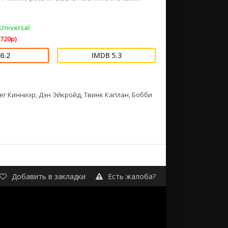
Universal
720p)
6.2
5.3
ег Кинниэр, Дэн Эйкройд, Твинк Каплан, Бобби
Добавить в закладки
Есть жалоба?