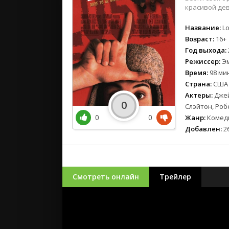
красивой дев
Название:
Lo
Возраст:
16+
Год выхода:
Режиссер:
Эм
Время:
98 мин
Страна:
США
Актеры:
Джей
0
Слэйтон, Ро
0
0
Жанр:
Комед
Добавлен:
26
Смотреть онлайн
Трейлер