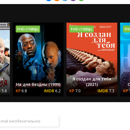
FHD (1080p)
FHD (1080p)
FH
бя
Я создан для тебя
На дне бездны (1999)
(2021)
С
5.6
6.8
6.2
7.0
7.3