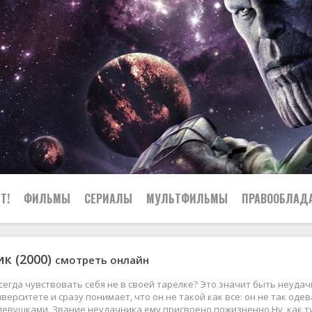
Т!
ФИЛЬМЫ
СЕРИАЛЫ
МУЛЬТФИЛЬМЫ
ПРАВООБЛАД
к (2000)
смотреть онлайн
сегда чувствовать себя не в своей тарелке? Это значит быть неуда
иверситете и сразу понимает, что он не такой как все: он не так одев
 девушками. Звание неудачника ему присвоено пожизненно.Ну, как 