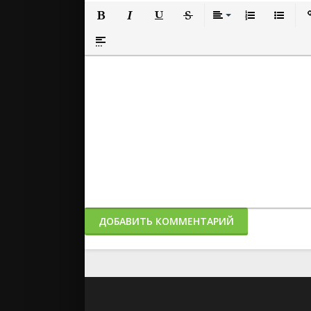
Полужирный
Курсив
Подчеркнутый
Зачеркнутый
Выравнивание
Нумерованный
Маркиро
Вс
Вставка спойлера
ДОБАВИТЬ КОММЕНТАРИЙ