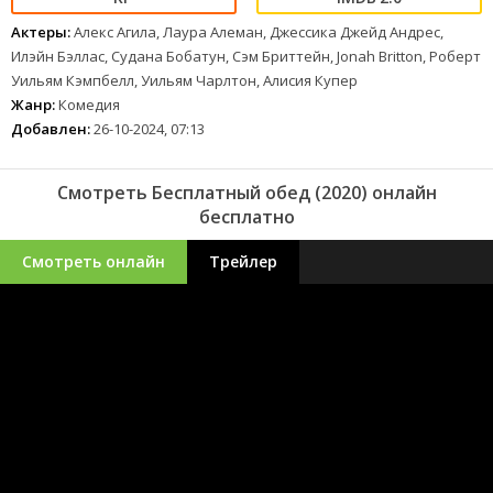
Актеры:
Алекс Агила, Лаура Алеман, Джессика Джейд Андрес,
Илэйн Бэллас, Судана Бобатун, Сэм Бриттейн, Jonah Britton, Роберт
Уильям Кэмпбелл, Уильям Чарлтон, Алисия Купер
Жанр:
Комедия
Добавлен:
26-10-2024, 07:13
Смотреть Бесплатный обед (2020) онлайн
бесплатно
Смотреть онлайн
Трейлер