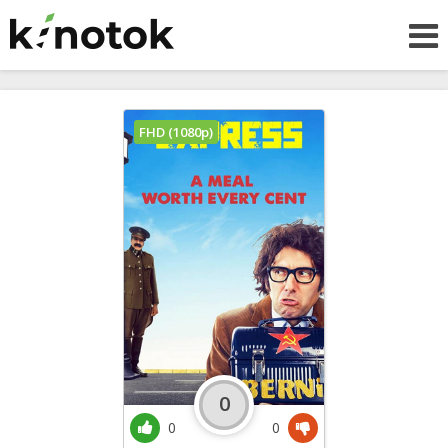
FHD (1080p)
0
0
0