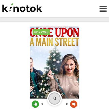
HD (720p)
0
0
0