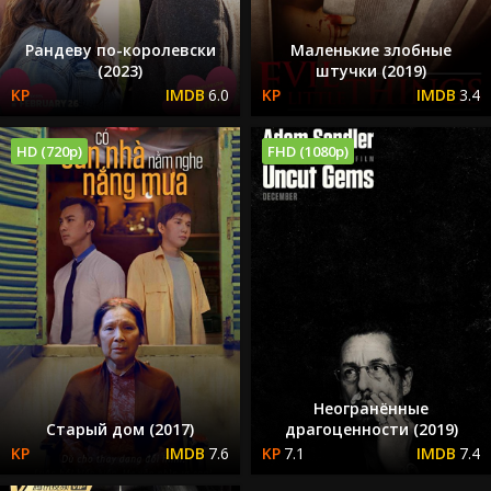
Рандеву по-королевски
Маленькие злобные
(2023)
штучки (2019)
6.0
3.4
HD (720p)
FHD (1080p)
Неогранённые
Старый дом (2017)
драгоценности (2019)
7.6
7.1
7.4