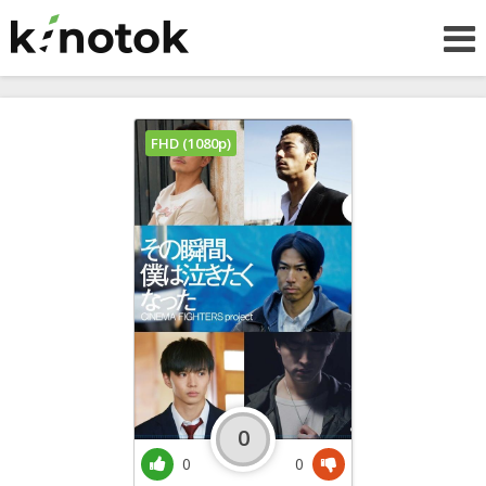
FHD (1080p)
0
0
0