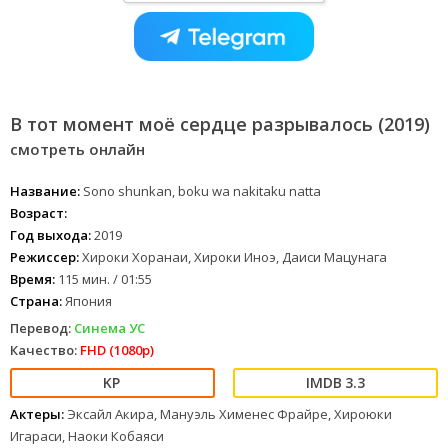
В тот момент моё сердце разрывалось (2019)
смотреть онлайн
Название:
Sono shunkan, boku wa nakitaku natta
Возраст:
Год выхода:
2019
Режиссер:
Хироки Хоранаи, Хироки Иноэ, Даиси Мацунага
Время:
115 мин. / 01:55
Страна:
Япония
Перевод:
Синема УС
Качество:
FHD (1080p)
3.3
Актеры:
Эксайл Акира, Мануэль Хименес Фрайре, Хироюки
Игараси, Наоки Кобаяси