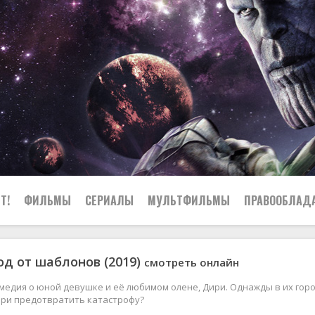
Т!
ФИЛЬМЫ
СЕРИАЛЫ
МУЛЬТФИЛЬМЫ
ПРАВООБЛАД
од от шаблонов (2019)
смотреть онлайн
медия о юной девушке и её любимом олене, Дири. Однажды в их гор
ири предотвратить катастрофу?