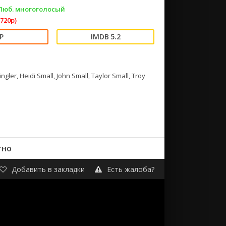
 Люб. многоголосый
720p)
5.2
ler, Heidi Small, John Small, Taylor Small, Troy
тно
Добавить в закладки
Есть жалоба?