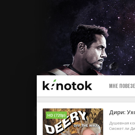
МНЕ ПОВЕЗЕ
Дири: Ух
HD (720p)
Душевная ко
Сможет ли Д