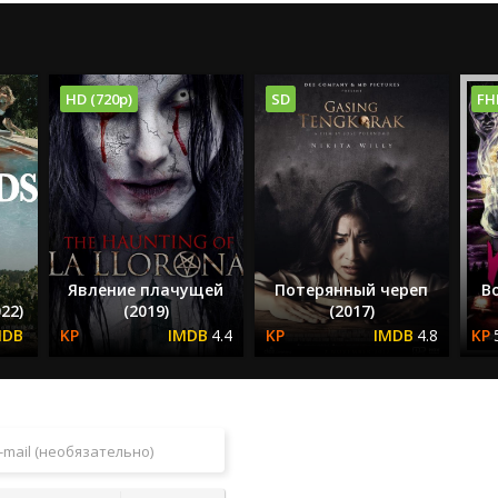
HD (720p)
SD
FH
Явление плачущей
Потерянный череп
В
22)
(2019)
(2017)
4.4
4.8