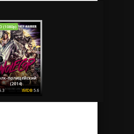
D (1080p)
олк-полицейский
(2014)
5.3
5.6