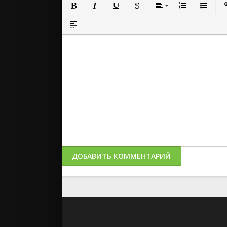
Полужирный
Курсив
Подчеркнутый
Зачеркнутый
Выравнивание
Нумерованный
Маркиро
Вс
Вставка спойлера
ДОБАВИТЬ КОММЕНТАРИЙ