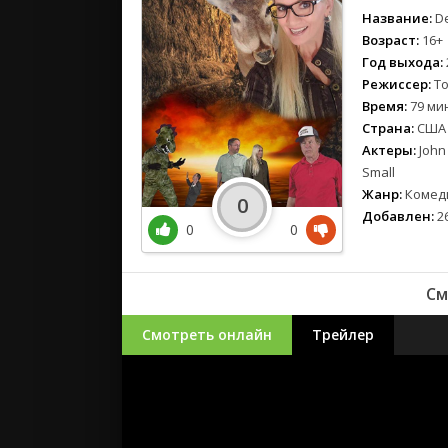
Название:
De
Возраст:
16+
Год выхода:
Режиссер:
To
Время:
79 мин
Страна:
США
Актеры:
John 
Small
Жанр:
Комед
0
Добавлен:
26
0
0
См
Смотреть онлайн
Трейлер