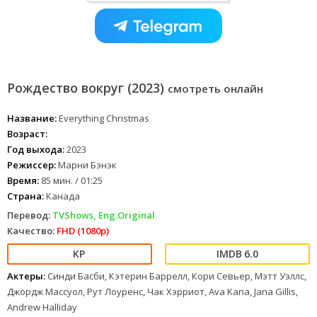
Рождество вокруг (2023)
смотреть онлайн
Название:
Everything Christmas
Возраст:
Год выхода:
2023
Режиссер:
Марни Бэнэк
Время:
85 мин. / 01:25
Страна:
Канада
Перевод:
TVShows, Eng.Original
Качество:
FHD (1080p)
6.0
Актеры:
Синди Басби, Кэтерин Баррелл, Кори Севьер, Мэтт Уэллс,
Джордж Массуол, Рут Лоуренс, Чак Хэрриот, Ava Kana, Jana Gillis,
Andrew Halliday