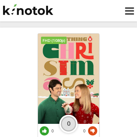
FHD (1080p)
0
0
0