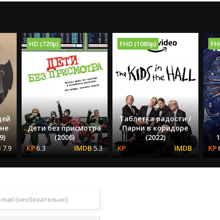
HD (720p)
FHD (1080p)
FH
дей
Таблетка радости /
 не
Дети без присмотра
Парни в коридоре
9)
(2006)
(2022)
1
7.9
6.3
5.3