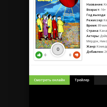
Название:
Ki
Возраст:
16+
Год выхода:
Режиссер:
Ке
Время:
89 мин
Страна:
Кана
Актеры:
Дэйв
Мёрдок, Нико
Жанр:
Комед
0
Добавлен:
26
0
0
Смотреть онлайн
Трейлер