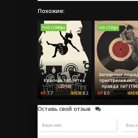
Похожие:
FHD (1080p)
HD (720p)
Загнанных лоша
Красная таблетка
пристреливают,
(2016)
правда ли? (196
7.7
8.2
8.0
Оставь свой отзыв