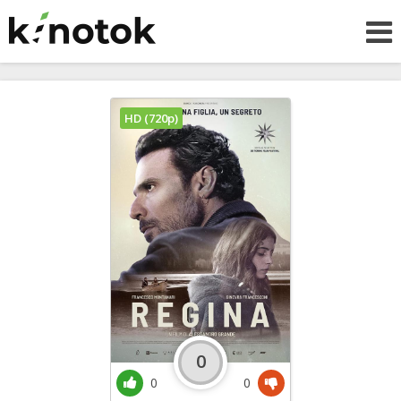
HD (720p)
0
0
0