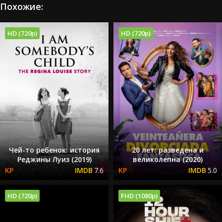
Похожие:
HD (720p)
HD (720p)
Чей-то ребенок: история
20 лет: разведена и
Реджины Луиз (2019)
великолепна (2020)
7.6
5.0
HD (720p)
FHD (1080p)