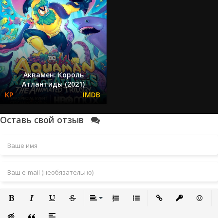
Аквамен: Король
Атлантиды (2021)
Оставь свой отзыв
Полужирный
Курсив
Подчеркнутый
Зачеркнутый
Выравнивание
Нумерованный список
Маркированный список
Вставить ссылку
Вставить за
Встави