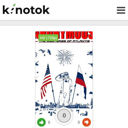
HD (720p)
0
0
0