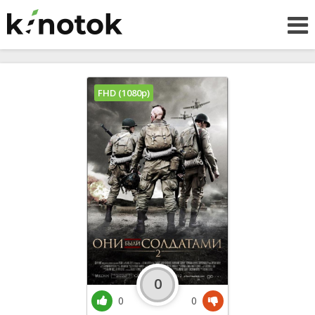
FHD (1080p)
0
0
0