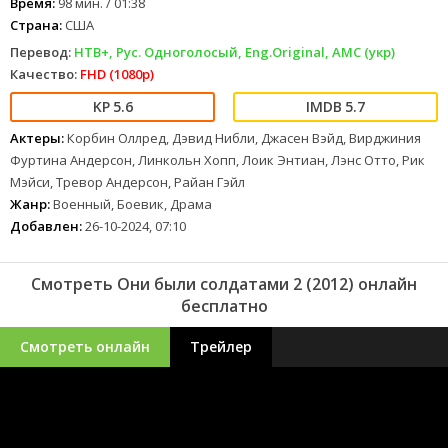
Время:
98 мин. / 01:38
Страна:
США
Перевод:
НТВ+, Рус. Одноголосый, Eng.Original, AMC (укр)
Качество:
FHD (1080p)
5.6
5.7
Актеры:
Корбин Оллред, Дэвид Нибли, Джасен Вэйд, Вирджиния
Фуртина Андерсон, Линкольн Хопп, Лоик Энтиан, Лэнс Отто, Рик
Мэйси, Тревор Андерсон, Райан Гэйл
Жанр:
Военный, Боевик, Драма
Добавлен:
26-10-2024, 07:10
Смотреть Они были солдатами 2 (2012) онлайн
бесплатно
Смотреть онлайн
Трейлер