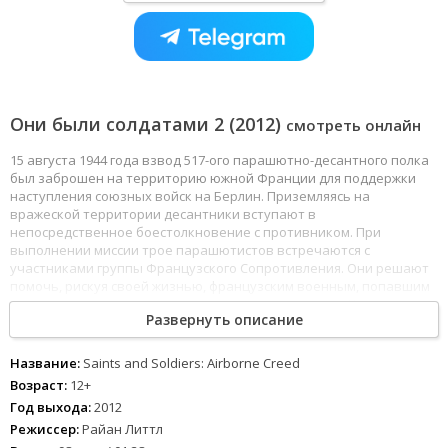
Они были солдатами 2 (2012)
смотреть онлайн
15 августа 1944 года взвод 517-ого парашютно-десантного полка
был заброшен на территорию южной Франции для поддержки
наступления союзных войск на Берлин. Приземляясь на
вражеской территории десантники вступают в
непосредственное боестолкновение с противником. При
выполнении миссии трое парашютистов встречаются с
участниками группы Французского Сопротивления. Они решают
помочь, рискуя своей жизнью, французским военным, попавшим
в плен к врагу, и тем самым поддержать жизненное Кредо
Развернуть описание
Десантника.
Название:
Saints and Soldiers: Airborne Creed
Возраст:
12+
Год выхода:
2012
Режиссер:
Райан Литтл