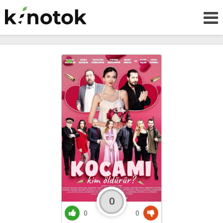
0
0
0