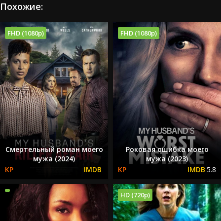
Похожие:
FHD (1080p)
FHD (1080p)
Смертельный роман моего
Роковая ошибка моего
мужа (2024)
мужа (2023)
5.8
HD (720p)