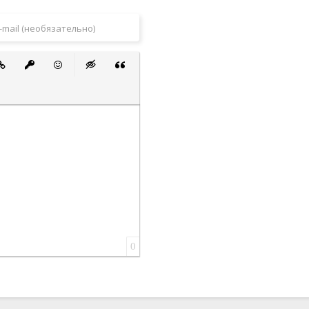
 список
ванный список
тавить ссылку
Вставить защищенную ссылку
Вставить смайлик
Вставка скрытого текста
Вставка цитаты
0