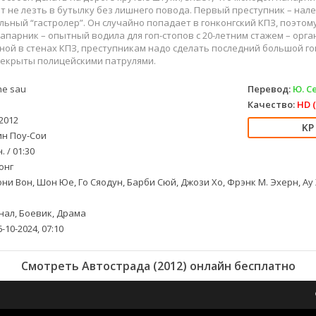
 не лезть в бутылку без лишнего повода. Первый преступник – нале
ьный “гастролер”. Он случайно попадает в гонконгский КПЗ, поэтом
апарник – опытный водила для гоп-стопов с 20-летним стажем – орга
ной в стенах КПЗ, преступникам надо сделать последний большой гоп
рекрыты полицейскими патрулями.
e sau
Перевод:
Ю. С
Качество:
HD (
2012
н Поу-Сои
. / 01:30
онг
ни Вон, Шон Юе, Го Сяодун, Барби Сюй, Джози Хо, Фрэнк М. Эхерн, Ау 
ал, Боевик, Драма
-10-2024, 07:10
Смотреть Автострада (2012) онлайн бесплатно