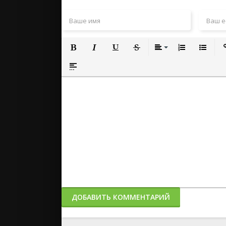
Полужирный
Курсив
Подчеркнутый
Зачеркнутый
Выравнивание
Нумерованный
Маркиро
Вс
Вставка спойлера
ДОБАВИТЬ КОММЕНТАРИЙ