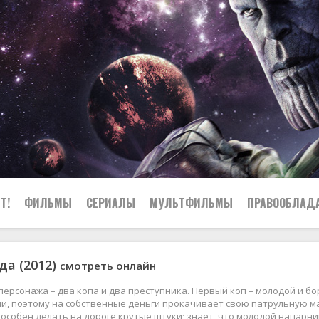
Т!
ФИЛЬМЫ
СЕРИАЛЫ
МУЛЬТФИЛЬМЫ
ПРАВООБЛАД
да (2012)
смотреть онлайн
персонажа – два копа и два преступника. Первый коп – молодой и бо
, поэтому на собственные деньги прокачивает свою патрульную ма
пособен делать на дороге крутые штуки; знает, что молодой напарни