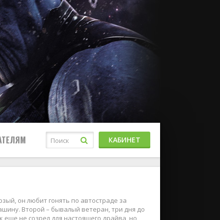
АТЕЛЯМ
КАБИНЕТ
рзый, он любит гонять по автостраде за
шину. Второй – бывалый ветеран, три дня до
к еще не созрел для настоящего драйва, но