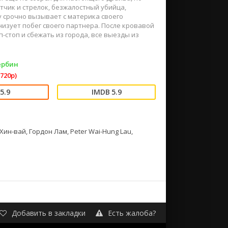
тчик и стрелок, безжалостный убийца,
у срочно вызывает с материка своего
низует побег своего партнера. После кровавой
-стоп и сбежать из города, все выезды из
ербин
720p)
5.9
5.9
Хин-вай, Гордон Лам, Peter Wai-Hung Lau,
Добавить в закладки
Есть жалоба?