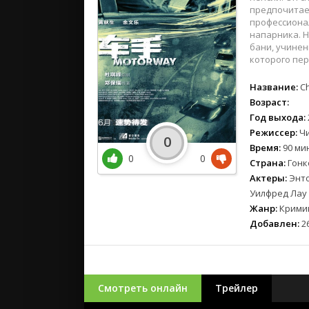
предпочитает
профессионал
напарника. Н
бани, учинен
которого пе
Название:
Ch
Возраст:
Год выхода:
Режиссер:
Чи
0
Время:
90 мин
0
0
Страна:
Гонк
Актеры:
Энто
Уилфред Лау
Жанр:
Кримин
Добавлен:
26
Смотреть онлайн
Трейлер