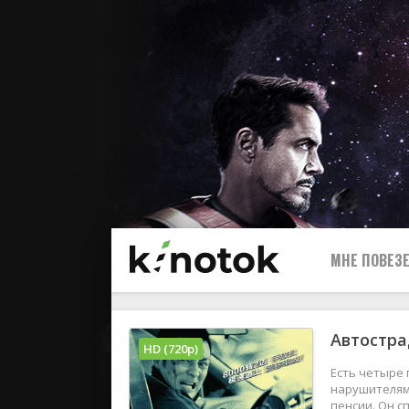
МНЕ ПОВЕЗЕ
Автостра
HD (720p)
Есть четыре 
нарушителями
пенсии. Он с