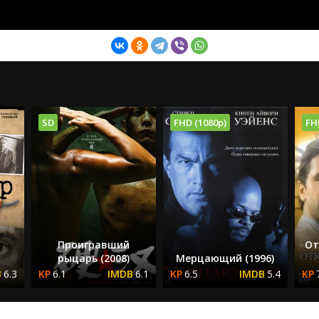
SD
FHD (1080p)
FH
Проигравший
От
рыцарь (2008)
Мерцающий (1996)
6.3
6.1
6.1
6.5
5.4